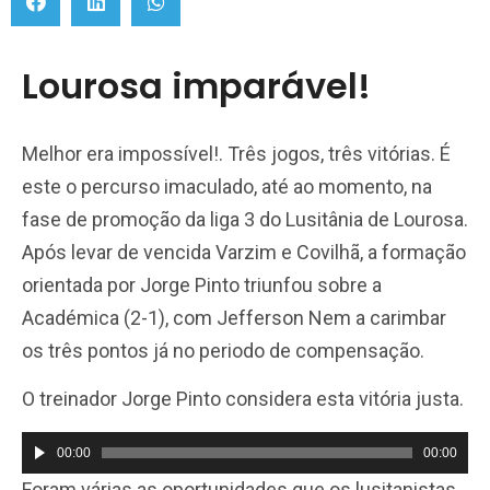
Lourosa imparável!
Melhor era impossível!. Três jogos, três vitórias. É
este o percurso imaculado, até ao momento, na
fase de promoção da liga 3 do Lusitânia de Lourosa.
Após levar de vencida Varzim e Covilhã, a formação
orientada por Jorge Pinto triunfou sobre a
Académica (2-1), com Jefferson Nem a carimbar
os três pontos já no periodo de compensação.
O treinador Jorge Pinto considera esta vitória justa.
00:00
00:00
Reprodutor
Foram várias as oportunidades que os lusitanistas