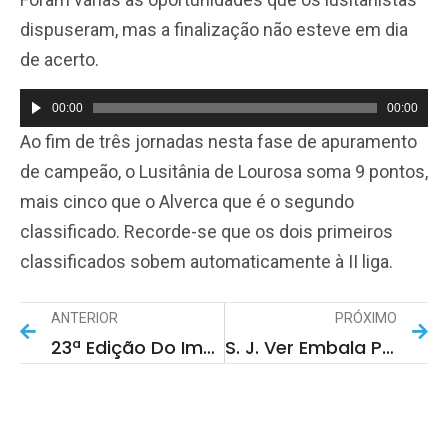
de
dispuseram, mas a finalização não esteve em dia
áudio
de acerto.
00:00
00:00
Reprodutor
Ao fim de três jornadas nesta fase de apuramento
de
de campeão, o Lusitânia de Lourosa soma 9 pontos,
áudio
mais cinco que o Alverca que é o segundo
classificado. Recorde-se que os dois primeiros
classificados sobem automaticamente à II liga.
ANTERIOR
PRÓXIMO
23ª Edição Do Imaginarius Com A “liberdade Que Sucede Ao Sonho”
S. J. Ver Embala Para O Objectivo Da Época