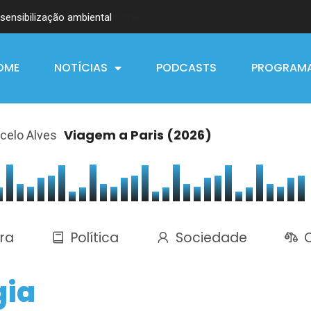
sensibilização ambiental
OME
NOTÍCIAS
PODCASTS
PROGRAM
Viagem a Paris (2026)
celo Alves
ra
Política
Sociedade
O
gia