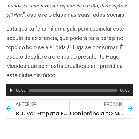
𝑖𝑛𝑖𝑐𝑖𝑜𝑢-𝑠𝑒 𝑢𝑚𝑎 𝑗𝑜𝑟𝑛𝑎𝑑𝑎 𝑟𝑒𝑝𝑙𝑒𝑡𝑎 𝑑𝑒 𝑝𝑎𝑖𝑥𝑎̃𝑜, 𝑑𝑒𝑑𝑖𝑐𝑎𝑐̧𝑎̃𝑜 𝑒
𝑔𝑙𝑜́𝑟𝑖𝑎𝑠.”, escreve o clube nas suas redes sociais.
Esta quarta feira há uma gala para assinalar este
século de existência, que poderá ter a cereja no
topo do bolo se a subida à II liga se consumar. É
esse o desafio e a crença do presidente Hugo
Mendes que se mostra orgulhoso em presidir a
este clube histórico.
00:00
00:00
Reprodutor
de
ANTERIOR
PRÓXIMO
áudio
S.J. Ver Empata Fora De Portas No Arranque Da Fase De Subida
Conferência “O Mártir De Rio Meão”