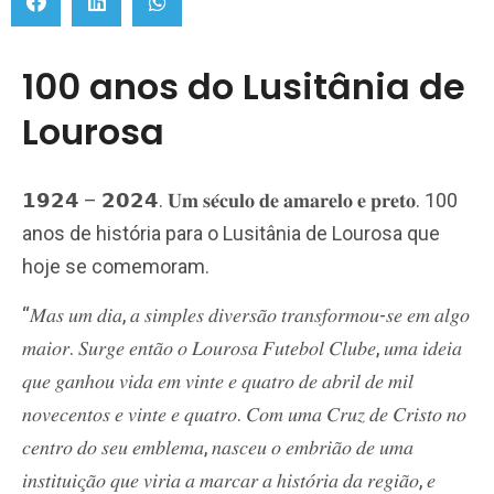
100 anos do Lusitânia de
Lourosa
𝟭𝟵𝟮𝟰 – 𝟮𝟬𝟮𝟰. 𝐔𝐦 𝐬𝐞́𝐜𝐮𝐥𝐨 𝐝𝐞 𝐚𝐦𝐚𝐫𝐞𝐥𝐨 𝐞 𝐩𝐫𝐞𝐭𝐨. 100
anos de história para o Lusitânia de Lourosa que
hoje se comemoram.
“𝑀𝑎𝑠 𝑢𝑚 𝑑𝑖𝑎, 𝑎 𝑠𝑖𝑚𝑝𝑙𝑒𝑠 𝑑𝑖𝑣𝑒𝑟𝑠𝑎̃𝑜 𝑡𝑟𝑎𝑛𝑠𝑓𝑜𝑟𝑚𝑜𝑢-𝑠𝑒 𝑒𝑚 𝑎𝑙𝑔𝑜
𝑚𝑎𝑖𝑜𝑟. 𝑆𝑢𝑟𝑔𝑒 𝑒𝑛𝑡𝑎̃𝑜 𝑜 𝐿𝑜𝑢𝑟𝑜𝑠𝑎 𝐹𝑢𝑡𝑒𝑏𝑜𝑙 𝐶𝑙𝑢𝑏𝑒, 𝑢𝑚𝑎 𝑖𝑑𝑒𝑖𝑎
𝑞𝑢𝑒 𝑔𝑎𝑛ℎ𝑜𝑢 𝑣𝑖𝑑𝑎 𝑒𝑚 𝑣𝑖𝑛𝑡𝑒 𝑒 𝑞𝑢𝑎𝑡𝑟𝑜 𝑑𝑒 𝑎𝑏𝑟𝑖𝑙 𝑑𝑒 𝑚𝑖𝑙
𝑛𝑜𝑣𝑒𝑐𝑒𝑛𝑡𝑜𝑠 𝑒 𝑣𝑖𝑛𝑡𝑒 𝑒 𝑞𝑢𝑎𝑡𝑟𝑜. 𝐶𝑜𝑚 𝑢𝑚𝑎 𝐶𝑟𝑢𝑧 𝑑𝑒 𝐶𝑟𝑖𝑠𝑡𝑜 𝑛𝑜
𝑐𝑒𝑛𝑡𝑟𝑜 𝑑𝑜 𝑠𝑒𝑢 𝑒𝑚𝑏𝑙𝑒𝑚𝑎, 𝑛𝑎𝑠𝑐𝑒𝑢 𝑜 𝑒𝑚𝑏𝑟𝑖𝑎̃𝑜 𝑑𝑒 𝑢𝑚𝑎
𝑖𝑛𝑠𝑡𝑖𝑡𝑢𝑖𝑐̧𝑎̃𝑜 𝑞𝑢𝑒 𝑣𝑖𝑟𝑖𝑎 𝑎 𝑚𝑎𝑟𝑐𝑎𝑟 𝑎 ℎ𝑖𝑠𝑡𝑜́𝑟𝑖𝑎 𝑑𝑎 𝑟𝑒𝑔𝑖𝑎̃𝑜, 𝑒