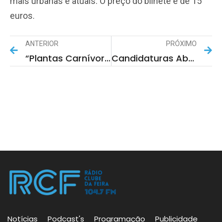
mais urbanas e atuais. O preço do bilhete é de 15
euros.
ANTERIOR
PRÓXIMO
“Plantas Carnívoras” Assombram O Halloween Do Zoo De Lourosa
Candidaturas Abertas Para O “Jovem Autarca”
Notícias
Podcast's
Programação
Publicidade