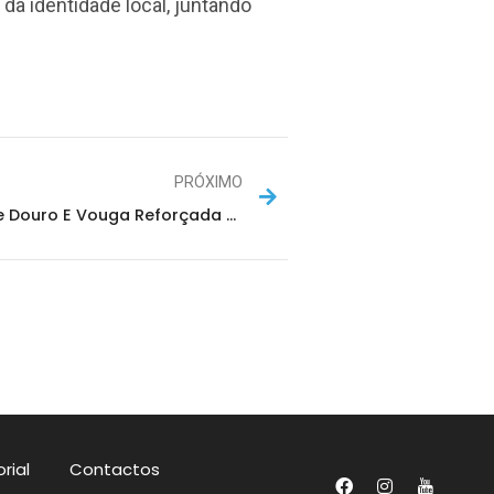
a identidade local, juntando
PRÓXIMO
ULS De Entre Douro E Vouga Reforçada Com A Integração De 121 Novos Médicos Internos
rial
Contactos