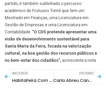
partido, é também sublinhado o percurso
académico de Frutuoso Tomé que tem um
Mestrado em Finanças, uma Licenciatura em
Gestão de Empresas e uma Licenciatura em
Contabilidade.
“O CDS pretende apresentar uma
visão de desenvolvimento sustentável para
Santa Maria da Feira, focada na valorização
cultural, na boa gestão dos recursos públicos e
no bem-estar dos cidadãos”,
acrescenta a nota.
ANTERIOR
PRÓXIMO
HabitaFeira Com Mais De 60 Expositores No Europarque Durante O Fim-De-Semana
Carla Abreu Candidata Da IL À Câmara De Santa Maria Da Feira