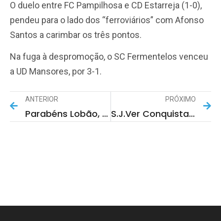
O duelo entre FC Pampilhosa e CD Estarreja (1-0),
pendeu para o lado dos “ferroviários” com Afonso
Santos a carimbar os três pontos.
Na fuga à despromoção, o SC Fermentelos venceu
a UD Mansores, por 3-1.
ANTERIOR
PRÓXIMO
Parabéns Lobão, 46 Anos De História
S.J.Ver Conquista Taça Em Futsal Feminino