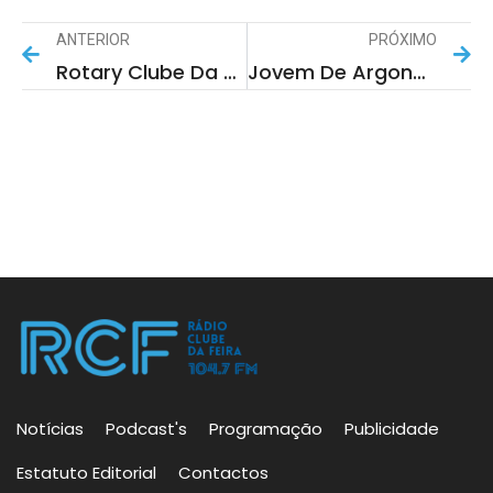
ANTERIOR
PRÓXIMO
Rotary Clube Da Feira Empossa Nova Direção E Reforça Compromisso Com A Comunidade
Jovem De Argoncilhe Conquista Quarto Título Nacional Consecutivo De Patinagem Artística
Notícias
Podcast's
Programação
Publicidade
Estatuto Editorial
Contactos