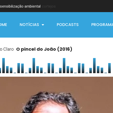
e com o público após os cortejos
sensibilização ambiental
OME
NOTÍCIAS
PODCASTS
PROGRAM
O pincel do João (2016)
o Claro