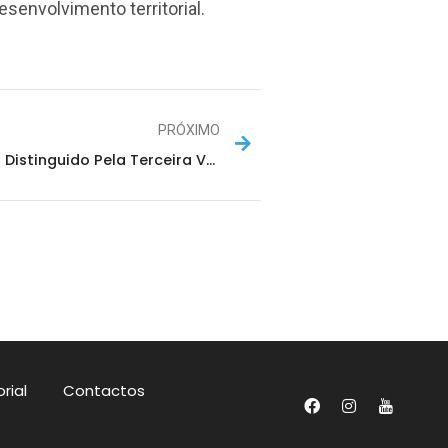
esenvolvimento territorial.
PRÓXIMO
Imaginarius Distinguido Pela Terceira Vez Com Selo “Festival Acessível” Do Turismo De Portugal
rial
Contactos