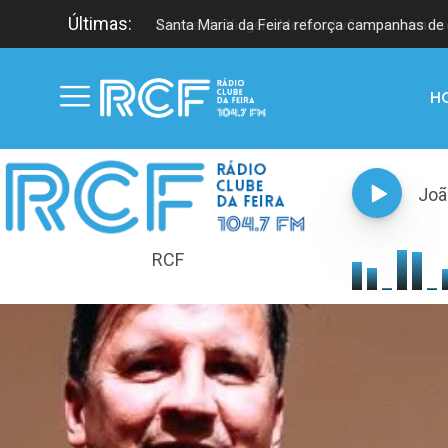
Últimas:
Atores da Viagem Medieval vão encontrar-s
Santa Maria da Feira reforça campanhas de 
H
Joã
RCF