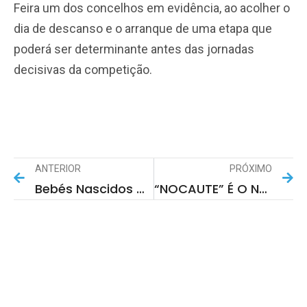
Feira um dos concelhos em evidência, ao acolher o
dia de descanso e o arranque de uma etapa que
poderá ser determinante antes das jornadas
decisivas da competição.
ANTERIOR
PRÓXIMO
Bebés Nascidos Durante A Viagem Medieval Terão Entrada Gratuita Vitalícia No Evento
“NOCAUTE” É O Novo Projeto De Circo Contemporâneo Apoiado Por Santa Maria Da Feira