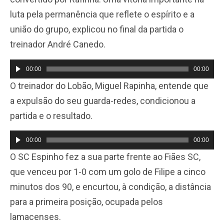
luta pela permanência que reflete o espírito e a
união do grupo, explicou no final da partida o
treinador André Canedo.
00:00
00:00
Reprodutor
O treinador do Lobão, Miguel Rapinha, entende que
de
a expulsão do seu guarda-redes, condicionou a
áudio
partida e o resultado.
00:00
00:00
Reprodutor
O SC Espinho fez a sua parte frente ao Fiães SC,
de
que venceu por 1-0 com um golo de Filipe a cinco
áudio
minutos dos 90, e encurtou, à condição, a distância
para a primeira posição, ocupada pelos
lamacenses.