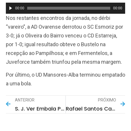
00:00
00:00
Reprodutor
Nos restantes encontros da jornada, no dérbi
de
“vareiro”, a AD Ovarense derrotou o SC Esmoriz por
áudio
3-0; já o Oliveira do Bairro venceu o CD Estarreja,
por 1-0; igual resultado obteve o Bustelo na
recepção ao Pampilhosa; e em Fermentelos, a
Juveforce também triunfou pela mesma margem.
Por último, o UD Mansores-Alba terminou empatado
a uma bola.
ANTERIOR
PRÓXIMO
S. J. Ver Embala Para O Objectivo Da Época
Rafael Santos Campeão Nacional Em Braga