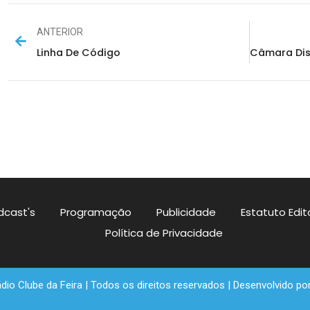
ANTERIOR
Linha De Código
dcast's
Programação
Publicidade
Estatuto Edito
Política de Privacidade
io Clube da Feira | Todos os direitos reservados | Desenvolvido po