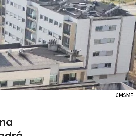
CMSMF
 na
ndré