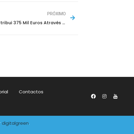
PRÓXIMO
Câmara Distribui 375 Mil Euros Através Do PAC
rial
Contactos
digitalgreen
r
.