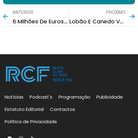
ANTERIOR
PRÓXIMO
6 Milhões De Euros Para Linha Do Vouga Entre Feira E Espinho
Lobão E Canedo Vencem, Relâmpago Empata E Fiães E Paços Perdem No Sabseg
Notícias
Podcast's
Programação
Publicidade
Estatuto Editorial
Contactos
Política de Privacidade