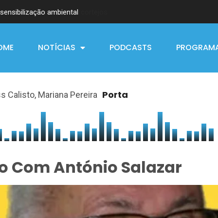
sensibilização ambiental
OME
NOTÍCIAS
PODCASTS
PROGRAM
Porta
ss Calisto, Mariana Pereira
o Com António Salazar